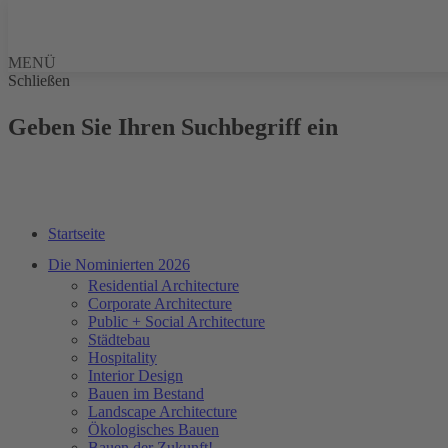
MENÜ
Schließen
Geben Sie Ihren Suchbegriff ein
Startseite
Die Nominierten 2026
Residential Architecture
Corporate Architecture
Public + Social Architecture
Städtebau
Hospitality
Interior Design
Bauen im Bestand
Landscape Architecture
Ökologisches Bauen
Bauen der Zukunft!