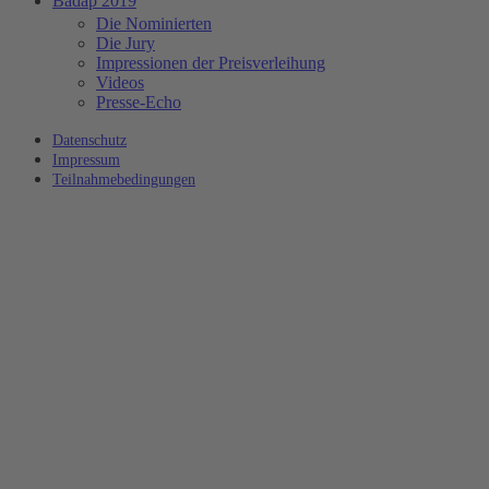
Badap 2019
Die Nominierten
Die Jury
Impressionen der Preisverleihung
Videos
Presse-Echo
Datenschutz
Impressum
Teilnahmebedingungen