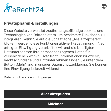
Ich habe mein Passwort vergessen
Navigation
RESIDENTIAL ARCHITECTURE
CORPORATE ARCHITECTURE
PUBLIC + SOCIAL ARCHITECTURE
TICKETVERKAUF
STÄDTEBAU
INTERIOR DESIGN
BAUEN IM BESTAND
LANDSCAPE ARCHITECTURE
ÖKOLOGISCHES BAUEN
BAUEN DER ZUKUNFT!
YOUNG TALENT AWARD
Am Altenheimer Yachthafen 1, 77743 Neuried
0 78 54 / 9 83 70 - 0
info@badap.de
Rechtliches