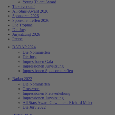
Young Talent Award
Ticketverkauf
All-Stars-Award 2026
Sponsoren 2026
Sponsorentreffen 2026
Die Trophäe
Die Jury
Jurysitzung 2026
Presse
BADAP 2024
Die Nominierten
Die Jury
Impressionen Gala
Impressionen Jurysitzung
Impressionen Sponsorentreffen
Badap 2022
Die Nominierten
Grusswort
Impressionen Preisverleihung
Impressionen Jurysitzung
All Stars Award Gewinner - Richard Meier
Die Jury 2022