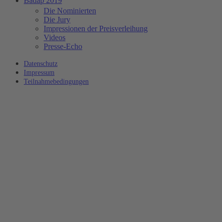
Badap 2019
Die Nominierten
Die Jury
Impressionen der Preisverleihung
Videos
Presse-Echo
Datenschutz
Impressum
Teilnahmebedingungen