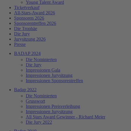
Young Talent Award
Ticketverkauf
All-Stars-Award 2026
Sponsoren 2026
Sponsorentreffen 2026
Die Trophäe
Die Jury
Jurysitzung 2026
Presse
BADAP 2024
Die Nominierten
Die Jury
Impressionen Gala
Impressionen Jurysitzung
Impressionen Sponsorentreffen
Badap 2022
Die Nominierten
Grusswort
Impressionen Preisverleihung
Impressionen Jurysitzung
All Stars Award Gewinner - Richard Meier
Die Jury 2022