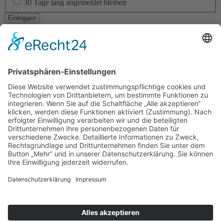
30 Tage lang angemeldet bleiben
Ich habe mein Passwort vergessen
Navigation
RESIDENTIAL ARCHITECTURE
CORPORATE ARCHITECTURE
PUBLIC + SOCIAL ARCHITECTURE
TICKETVERKAUF
STÄDTEBAU
INTERIOR DESIGN
BAUEN IM BESTAND
LANDSCAPE ARCHITECTURE
ÖKOLOGISCHES BAUEN
BAUEN DER ZUKUNFT!
YOUNG TALENT AWARD
Am Altenheimer Yachthafen 1, 77743 Neuried
0 78 54 / 9 83 70 - 0