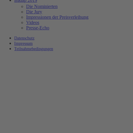
Badap 2019
Die Nominierten
Die Jury
Impressionen der Preisverleihung
Videos
Presse-Echo
Datenschutz
Impressum
Teilnahmebedingungen