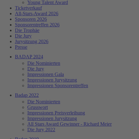
Young Talent Award
Ticketverkauf
All-Stars-Award 2026
Sponsoren 2026
Sponsorentreffen 2026
Die Trophäe
Die Jury
Jurysitzung 2026
Presse
BADAP 2024
Die Nominierten
Die Jury
Impressionen Gala
Impressionen Jurysitzung
Impressionen Sponsorentreffen
Badap 2022
Die Nominierten
Grusswort
Impressionen Preisverleihung
Impressionen Jurysitzung
All Stars Award Gewinner - Richard Meier
Die Jury 2022