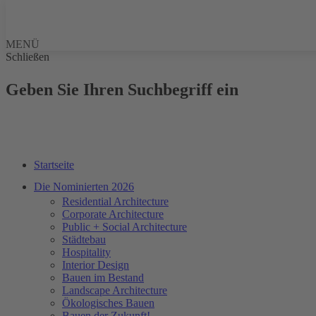
MENÜ
Schließen
Geben Sie Ihren Suchbegriff ein
Startseite
Die Nominierten 2026
Residential Architecture
Corporate Architecture
Public + Social Architecture
Städtebau
Hospitality
Interior Design
Bauen im Bestand
Landscape Architecture
Ökologisches Bauen
Bauen der Zukunft!