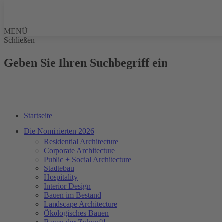
MENÜ
Schließen
Geben Sie Ihren Suchbegriff ein
Startseite
Die Nominierten 2026
Residential Architecture
Corporate Architecture
Public + Social Architecture
Städtebau
Hospitality
Interior Design
Bauen im Bestand
Landscape Architecture
Ökologisches Bauen
Bauen der Zukunft!