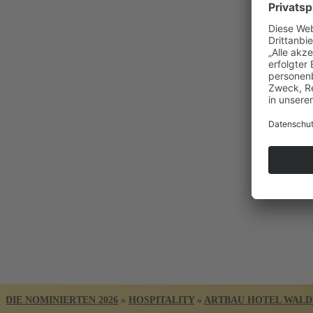
BADISCHER
ARC
DIE NOMINIERTEN 2026
»
HOSPITALITY
»
ARTBAU HOTEL WAL