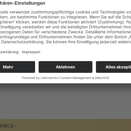
HITEKTUR
PREIS
DKIRCH
»