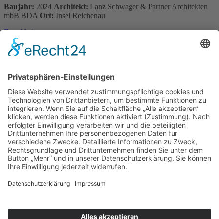
Baujahr:
2024
Architekt:
Lanz Schwager & Partner Architekten
mbB BDA
Ort:
Insel Reichenau
Zum Voting
Zurück zur Übersicht
Navigation
RESIDENTIAL ARCHITECTURE
CORPORATE ARCHITECTURE
PUBLIC + SOCIAL ARCHITECTURE
TICKETVERKAUF
STÄDTEBAU
INTERIOR DESIGN
BAUEN IM BESTAND
LANDSCAPE ARCHITECTURE
ÖKOLOGISCHES BAUEN
BAUEN DER ZUKUNFT!
YOUNG TALENT AWARD
Am Altenheimer Yachthafen 1, 77743 Neuried
0 78 54 / 9 83 70 - 0