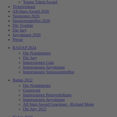
Young Talent Award
Ticketverkauf
All-Stars-Award 2026
Sponsoren 2026
Sponsorentreffen 2026
Die Trophäe
Die Jury
Jurysitzung 2026
Presse
BADAP 2024
Die Nominierten
Die Jury
Impressionen Gala
Impressionen Jurysitzung
Impressionen Sponsorentreffen
Badap 2022
Die Nominierten
Grusswort
Impressionen Preisverleihung
Impressionen Jurysitzung
All Stars Award Gewinner - Richard Meier
Die Jury 2022