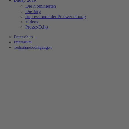
Badap 2019
Die Nominierten
Die Jury
Impressionen der Preisverleihung
Videos
Presse-Echo
Datenschutz
Impressum
Teilnahmebedingungen