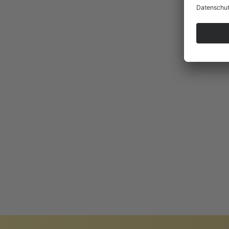
BADISCHER
ARC