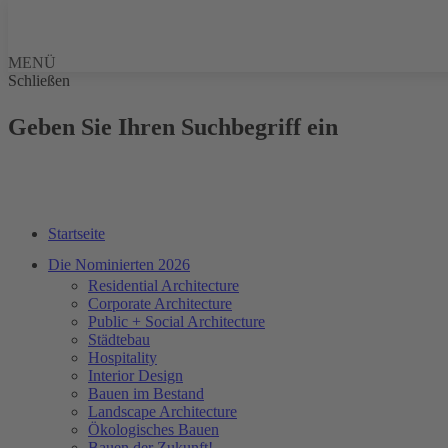
MENÜ
Schließen
Geben Sie Ihren Suchbegriff ein
Startseite
Die Nominierten 2026
Residential Architecture
Corporate Architecture
Public + Social Architecture
Städtebau
Hospitality
Interior Design
Bauen im Bestand
Landscape Architecture
Ökologisches Bauen
Bauen der Zukunft!