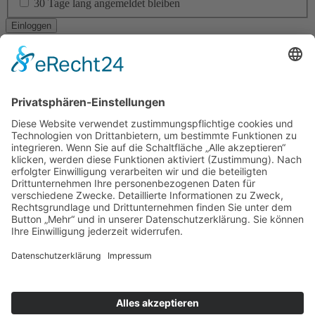
30 Tage lang angemeldet bleiben
Ich habe mein Passwort vergessen
Navigation
RESIDENTIAL ARCHITECTURE
CORPORATE ARCHITECTURE
PUBLIC + SOCIAL ARCHITECTURE
TICKETVERKAUF
STÄDTEBAU
INTERIOR DESIGN
BAUEN IM BESTAND
LANDSCAPE ARCHITECTURE
ÖKOLOGISCHES BAUEN
BAUEN DER ZUKUNFT!
YOUNG TALENT AWARD
Am Altenheimer Yachthafen 1, 77743 Neuried
0 78 54 / 9 83 70 - 0