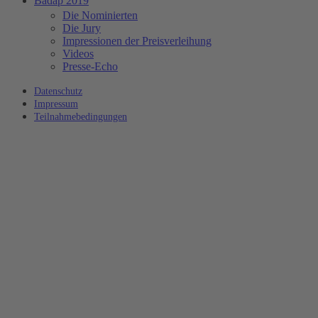
Badap 2019
Die Nominierten
Die Jury
Impressionen der Preisverleihung
Videos
Presse-Echo
Datenschutz
Impressum
Teilnahmebedingungen