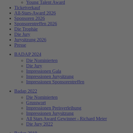
Young Talent Award
Ticketverkauf
All-Stars-Award 2026
Sponsoren 2026
Sponsorentreffen 2026
Die Trophäe
Die Jury
Jurysitzung 2026
Presse
BADAP 2024
Die Nominierten
Die Jury
Impressionen Gala
Impressionen Jurysitzung
Impressionen Sponsorentreffen
Badap 2022
Die Nominierten
Grusswort
Impressionen Preisverleihung
Impressionen Jurysitzung
All Stars Award Gewinner - Richard Meier
Die Jury 2022