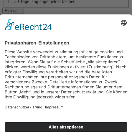
30 Tage lang angemeldet bleiben
Ich habe mein Passwort vergessen
Navigation
RESIDENTIAL ARCHITECTURE
CORPORATE ARCHITECTURE
PUBLIC + SOCIAL ARCHITECTURE
TICKETVERKAUF
STÄDTEBAU
INTERIOR DESIGN
BAUEN IM BESTAND
LANDSCAPE ARCHITECTURE
ÖKOLOGISCHES BAUEN
BAUEN DER ZUKUNFT!
YOUNG TALENT AWARD
Am Altenheimer Yachthafen 1, 77743 Neuried
0 78 54 / 9 83 70 - 0