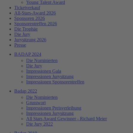
Young Talent Award
Ticketverkauf
All-Stars-Award 2026
Sponsoren 2026
Sponsorentreffen 2026
Die Trophäe
Die Jury
Jurysitzung 2026
Presse
BADAP 2024
Die Nominierten
Die Jury
Impressionen Gala
Impressionen Jurysitzung
Impressionen Sponsorentreffen
Badap 2022
Die Nominierten
Grusswort
Impressionen Preisverleihung
Impressionen Jurysitzung
All Stars Award Gewinner - Richard Meier
Die Jury 2022