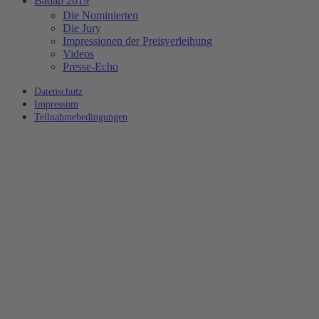
Badap 2019
Die Nominierten
Die Jury
Impressionen der Preisverleihung
Videos
Presse-Echo
Datenschutz
Impressum
Teilnahmebedingungen