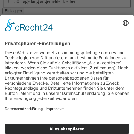
30 Tage lang angemeldet bleiben
Ich habe mein Passwort vergessen
Navigation
RESIDENTIAL ARCHITECTURE
CORPORATE ARCHITECTURE
PUBLIC + SOCIAL ARCHITECTURE
TICKETVERKAUF
STÄDTEBAU
INTERIOR DESIGN
BAUEN IM BESTAND
LANDSCAPE ARCHITECTURE
ÖKOLOGISCHES BAUEN
BAUEN DER ZUKUNFT!
YOUNG TALENT AWARD
Am Altenheimer Yachthafen 1, 77743 Neuried
0 78 54 / 9 83 70 - 0