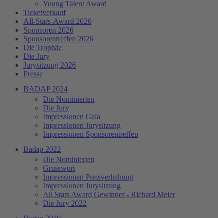
Young Talent Award
Ticketverkauf
All-Stars-Award 2026
Sponsoren 2026
Sponsorentreffen 2026
Die Trophäe
Die Jury
Jurysitzung 2026
Presse
BADAP 2024
Die Nominierten
Die Jury
Impressionen Gala
Impressionen Jurysitzung
Impressionen Sponsorentreffen
Badap 2022
Die Nominierten
Grusswort
Impressionen Preisverleihung
Impressionen Jurysitzung
All Stars Award Gewinner - Richard Meier
Die Jury 2022