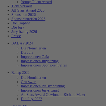
Young Talent Award
Ticketverkauf
All-Stars-Award 2026
Sponsoren 2026
Sponsorentreffen 2026
Die Trophäe
Die Jury
Jurysitzung 2026
Presse
BADAP 2024
Die Nominierten
Die Jury
Impressionen Gala
Impressionen Jurysitzung
Impressionen Sponsorentreffen
Badap 2022
Die Nominierten
Grusswort
Impressionen Preisverleihung
Impressionen Jurysitzung
All Stars Award Gewinner - Richard Meier
Die Jury 2022