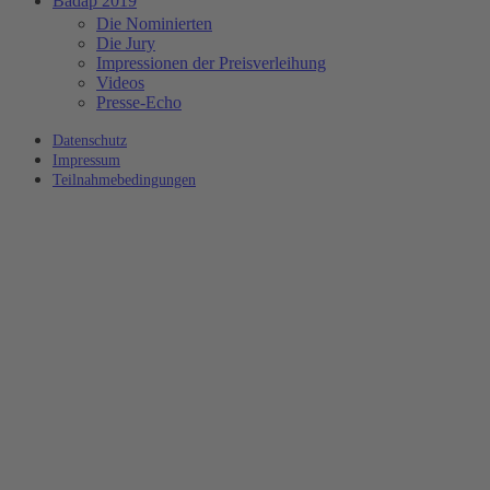
Badap 2019
Die Nominierten
Die Jury
Impressionen der Preisverleihung
Videos
Presse-Echo
Datenschutz
Impressum
Teilnahmebedingungen