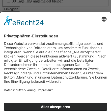
30 Tage lang angemeldet bleiben
Ich habe mein Passwort vergessen
Navigation
RESIDENTIAL ARCHITECTURE
CORPORATE ARCHITECTURE
PUBLIC + SOCIAL ARCHITECTURE
TICKETVERKAUF
STÄDTEBAU
INTERIOR DESIGN
BAUEN IM BESTAND
LANDSCAPE ARCHITECTURE
ÖKOLOGISCHES BAUEN
BAUEN DER ZUKUNFT!
YOUNG TALENT AWARD
Am Altenheimer Yachthafen 1, 77743 Neuried
0 78 54 / 9 83 70 - 0