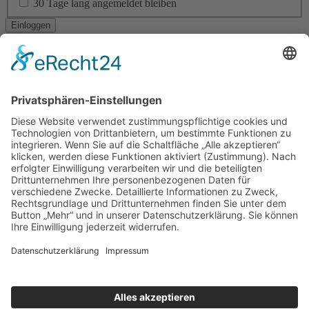
30 Tage lang angemeldet bleiben
Ich habe mein Passwort vergessen
Navigation
RESIDENTIAL ARCHITECTURE
CORPORATE ARCHITECTURE
PUBLIC + SOCIAL ARCHITECTURE
TICKETVERKAUF
STÄDTEBAU
INTERIOR DESIGN
BAUEN IM BESTAND
LANDSCAPE ARCHITECTURE
ÖKOLOGISCHES BAUEN
BAUEN DER ZUKUNFT!
YOUNG TALENT AWARD
Am Altenheimer Yachthafen 1, 77743 Neuried
0 78 54 / 9 83 70 - 0