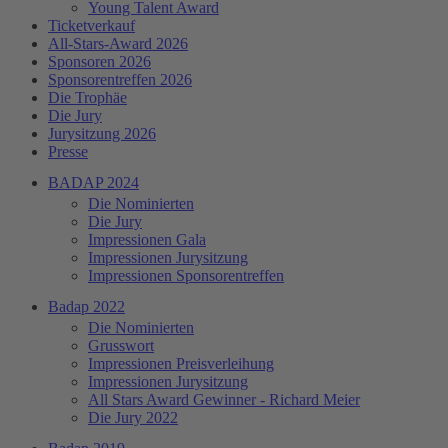
Young Talent Award
Ticketverkauf
All-Stars-Award 2026
Sponsoren 2026
Sponsorentreffen 2026
Die Trophäe
Die Jury
Jurysitzung 2026
Presse
BADAP 2024
Die Nominierten
Die Jury
Impressionen Gala
Impressionen Jurysitzung
Impressionen Sponsorentreffen
Badap 2022
Die Nominierten
Grusswort
Impressionen Preisverleihung
Impressionen Jurysitzung
All Stars Award Gewinner - Richard Meier
Die Jury 2022