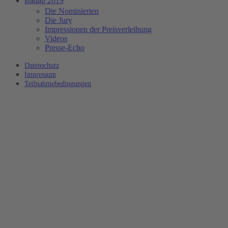
Badap 2019
Die Nominierten
Die Jury
Impressionen der Preisverleihung
Videos
Presse-Echo
Datenschutz
Impressum
Teilnahmebedingungen