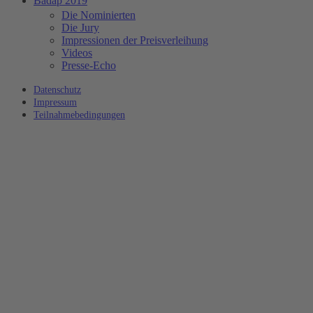
Badap 2019
Die Nominierten
Die Jury
Impressionen der Preisverleihung
Videos
Presse-Echo
Datenschutz
Impressum
Teilnahmebedingungen