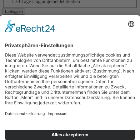
30 Tage lang angemeldet bleiben
Ich habe mein Passwort vergessen
Navigation
RESIDENTIAL ARCHITECTURE
CORPORATE ARCHITECTURE
PUBLIC + SOCIAL ARCHITECTURE
TICKETVERKAUF
STÄDTEBAU
INTERIOR DESIGN
BAUEN IM BESTAND
LANDSCAPE ARCHITECTURE
ÖKOLOGISCHES BAUEN
BAUEN DER ZUKUNFT!
YOUNG TALENT AWARD
Am Altenheimer Yachthafen 1, 77743 Neuried
0 78 54 / 9 83 70 - 0