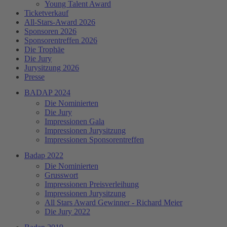
Young Talent Award
Ticketverkauf
All-Stars-Award 2026
Sponsoren 2026
Sponsorentreffen 2026
Die Trophäe
Die Jury
Jurysitzung 2026
Presse
BADAP 2024
Die Nominierten
Die Jury
Impressionen Gala
Impressionen Jurysitzung
Impressionen Sponsorentreffen
Badap 2022
Die Nominierten
Grusswort
Impressionen Preisverleihung
Impressionen Jurysitzung
All Stars Award Gewinner - Richard Meier
Die Jury 2022