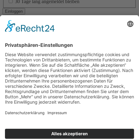
30 Tage lang angemeldet bleiben
Ich habe mein Passwort vergessen
Navigation
RESIDENTIAL ARCHITECTURE
CORPORATE ARCHITECTURE
PUBLIC + SOCIAL ARCHITECTURE
TICKETVERKAUF
STÄDTEBAU
INTERIOR DESIGN
BAUEN IM BESTAND
LANDSCAPE ARCHITECTURE
ÖKOLOGISCHES BAUEN
BAUEN DER ZUKUNFT!
YOUNG TALENT AWARD
Am Altenheimer Yachthafen 1, 77743 Neuried
0 78 54 / 9 83 70 - 0