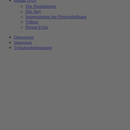
Badap 2019
Die Nominierten
Die Jury
Impressionen der Preisverleihung
Videos
Presse-Echo
Datenschutz
Impressum
Teilnahmebedingungen