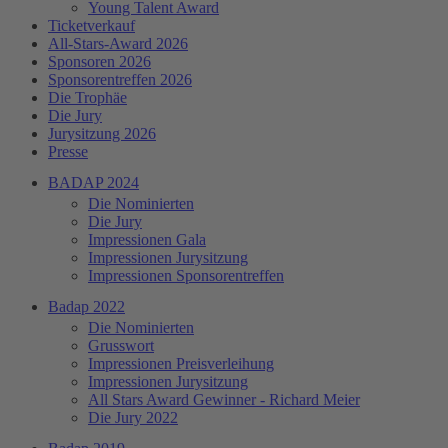
Young Talent Award
Ticketverkauf
All-Stars-Award 2026
Sponsoren 2026
Sponsorentreffen 2026
Die Trophäe
Die Jury
Jurysitzung 2026
Presse
BADAP 2024
Die Nominierten
Die Jury
Impressionen Gala
Impressionen Jurysitzung
Impressionen Sponsorentreffen
Badap 2022
Die Nominierten
Grusswort
Impressionen Preisverleihung
Impressionen Jurysitzung
All Stars Award Gewinner - Richard Meier
Die Jury 2022