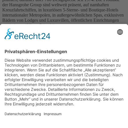
der Hansgrohe Group sind weltweit präsent, auf namhaften
Kreuzfahrtschiffen, in luxuriösen 5-Sterne- und Boutique-Hotels
internationaler Metropolen, in außergewöhnlichen Spas, exklusiven
Bädern von Lodges und Luxusvillen, öffentlichen Einrichtungen
sowie in unzähligen Privathäusern.
Zurück
Navigation
RESIDENTIAL ARCHITECTURE
CORPORATE ARCHITECTURE
PUBLIC + SOCIAL ARCHITECTURE
TICKETVERKAUF
STÄDTEBAU
INTERIOR DESIGN
BAUEN IM BESTAND
LANDSCAPE ARCHITECTURE
ÖKOLOGISCHES BAUEN
BAUEN DER ZUKUNFT!
YOUNG TALENT AWARD