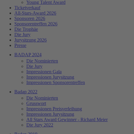
Young Talent Award
Ticketverkauf
All-Stars-Award 2026
Sponsoren 2026
Sponsorentreffen 2026
Die Trophäe
Die Jury
Jurysitzung 2026
Presse
BADAP 2024
Die Nominierten
Die Jury
Impressionen Gala
Impressionen Jurysitzung
Impressionen Sponsorentreffen
Badap 2022
Die Nominierten
Grusswort
Impressionen Preisverleihung
Impressionen Jurysitzung
All Stars Award Gewinner - Richard Meier
Die Jury 2022