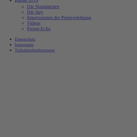
Badap 2019
Die Nominierten
Die Jury
Impressionen der Preisverleihung
Videos
Presse-Echo
Datenschutz
Impressum
Teilnahmebedingungen