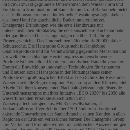
im Schwarzwald gegründete Unternehmen dem Wasser Form und
Funktion. In Kombination mit Sanitärkeramik und Badmöbeln bietet
das Traditionsunternehmen individuelle Gestaltungsmöglichkeiten
aus einer Hand für ganzheitliche Badezimmererlebnisse.
Einzigartige Erfindungen wie die erste Handbrause mit
unterschiedlichen Strahlarten, die erste ausziehbare Küchenarmatur
oder gar die erste Duschstange prägen die über 120-jährige
Firmengeschichte. Das Unternehmen hält mehr als 20.000 aktive
Schutzrechte. Die Hansgrohe Group steht für langlebige
Qualitätsprodukte und für Verantwortung gegenüber Menschen und
Umwelt. Die nachhaltige Herstellung ressourcenschonender
Produkte ist international im unternehmerischen Handeln verankert.
Durch die Entwicklung innovativer Technologien für Armaturen
und Brausen erzielt Hansgrohe in der Nutzungsphase seiner
Produkte den größtmöglichen Effekt auf den Schutz der Ressource
Wasser sowie die Begrenzung und Anpassung an den Klimawandel.
Als ein Teil ihrer konsequenten Nachhaltigkeitsstrategie rüstet die
Unternehmensgruppe mit ihrer Initiative „ECO 2030“ bis 2030 alle
wasserführenden Produkte ausschließlich mit
Wasserspartechnologien aus. Mit 35 Gesellschaften, 21
Verkaufsbüros und Vertrieb in über 150 Ländern ist das global
agierende Unternehmen der Sanitärbranche seinen Kunden in allen
Regionen der Erde ein verlässlicher Partner. Die Hansgrohe Group,
ihre Marken und Produkte wurden mit zahlreichen Auszeichnungen
prämiert, darunter über 700 Designpreise seit 1974. Die Produkte