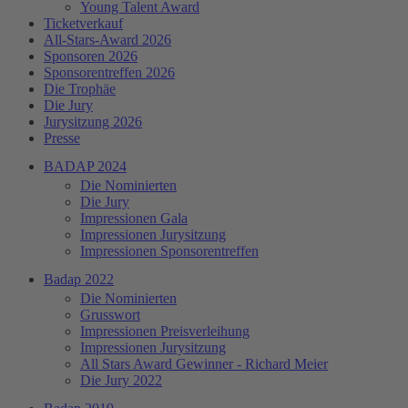
Young Talent Award
Ticketverkauf
All-Stars-Award 2026
Sponsoren 2026
Sponsorentreffen 2026
Die Trophäe
Die Jury
Jurysitzung 2026
Presse
BADAP 2024
Die Nominierten
Die Jury
Impressionen Gala
Impressionen Jurysitzung
Impressionen Sponsorentreffen
Badap 2022
Die Nominierten
Grusswort
Impressionen Preisverleihung
Impressionen Jurysitzung
All Stars Award Gewinner - Richard Meier
Die Jury 2022