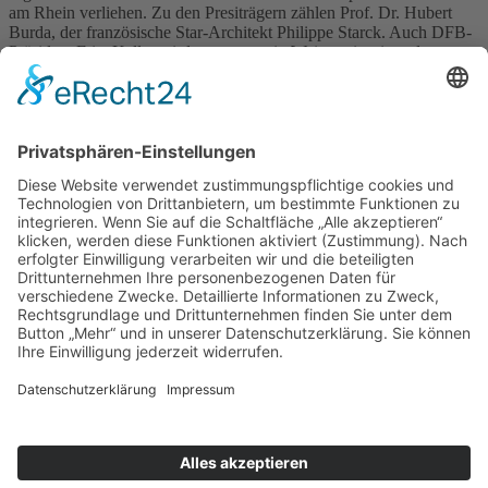
am Rhein verliehen. Zu den Presiträgern zählen Prof. Dr. Hubert
Burda, der französische Star-Architekt Philippe Starck. Auch DFB-
Präsident Fritz Keller wird erwartet, sein Weingut ist eines der
nominierten Projekte und hat Chancen auf einen der fünf Preise.
Navigation
RESIDENTIAL ARCHITECTURE
CORPORATE ARCHITECTURE
PUBLIC + SOCIAL ARCHITECTURE
TICKETVERKAUF
STÄDTEBAU
INTERIOR DESIGN
BAUEN IM BESTAND
LANDSCAPE ARCHITECTURE
ÖKOLOGISCHES BAUEN
BAUEN DER ZUKUNFT!
YOUNG TALENT AWARD
Am Altenheimer Yachthafen 1, 77743 Neuried
0 78 54 / 9 83 70 - 0
info@badap.de