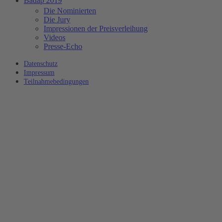
Badap 2019
Die Nominierten
Die Jury
Impressionen der Preisverleihung
Videos
Presse-Echo
Datenschutz
Impressum
Teilnahmebedingungen