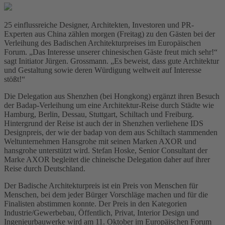
25 einflussreiche Designer, Architekten, Investoren und PR-
Experten aus China zählen morgen (Freitag) zu den Gästen bei der
Verleihung des Badischen Architekturpreises im Europäischen
Forum. „Das Interesse unserer chinesischen Gäste freut mich sehr!“
sagt Initiator Jürgen. Grossmann. „Es beweist, dass gute Architektur
und Gestaltung sowie deren Würdigung weltweit auf Interesse
stößt!“
Die Delegation aus Shenzhen (bei Hongkong) ergänzt ihren Besuch
der Badap-Verleihung um eine Architektur-Reise durch Städte wie
Hamburg, Berlin, Dessau, Stuttgart, Schiltach und Freiburg.
Hintergrund der Reise ist auch der in Shenzhen verliehene IDS
Designpreis, der wie der badap von dem aus Schiltach stammenden
Weltunternehmen Hansgrohe mit seinen Marken AXOR und
hansgrohe unterstützt wird. Stefan Hoske, Senior Consultant der
Marke AXOR begleitet die chineische Delegation daher auf ihrer
Reise durch Deutschland.
Der Badische Architekturpreis ist ein Preis von Menschen für
Menschen, bei dem jeder Bürger Vorschläge machen und für die
Finalisten abstimmen konnte. Der Preis in den Kategorien
Industrie/Gewerbebau, Öffentlich, Privat, Interior Design und
Ingenieurbauwerke wird am 11. Oktober im Europäischen Forum