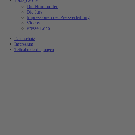
Badap 2019
Die Nominierten
Die Jury
Impressionen der Preisverleihung
Videos
Presse-Echo
Datenschutz
Impressum
Teilnahmebedingungen