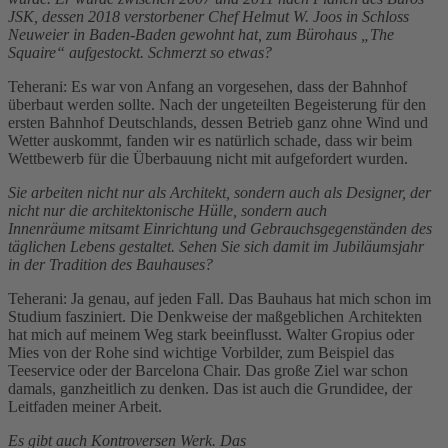
JSK, dessen 2018 verstorbener Chef Helmut W. Joos in Schloss
Neuweier in Baden-Baden gewohnt hat, zum Bürohaus „The
Squaire“ aufgestockt. Schmerzt so etwas?
Teherani: Es war von Anfang an vorgesehen, dass der Bahnhof
überbaut werden sollte. Nach der ungeteilten Begeisterung für den
ersten Bahnhof Deutschlands, dessen Betrieb ganz ohne Wind und
Wetter auskommt, fanden wir es natürlich schade, dass wir beim
Wettbewerb für die Überbauung nicht mit aufgefordert wurden.
Sie arbeiten nicht nur als Architekt, sondern auch als Designer, der
nicht nur die architektonische Hülle, sondern auch
Innenräume mitsamt Einrichtung und Gebrauchsgegenständen des
täglichen Lebens gestaltet. Sehen Sie sich damit im Jubiläumsjahr
in der Tradition des Bauhauses?
Teherani: Ja genau, auf jeden Fall. Das Bauhaus hat mich schon im
Studium fasziniert. Die Denkweise der maßgeblichen Architekten
hat mich auf meinem Weg stark beeinflusst. Walter Gropius oder
Mies von der Rohe sind wichtige Vorbilder, zum Beispiel das
Teeservice oder der Barcelona Chair. Das große Ziel war schon
damals, ganzheitlich zu denken. Das ist auch die Grundidee, der
Leitfaden meiner Arbeit.
Es gibt auch Kontroversen Werk. Das