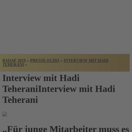
BADISCHER
ARCHITEKTUR
PREIS
BADAP 2019
»
PRESSE-ECHO
»
INTERVIEW MIT HADI
TEHERANI
»
Interview mit Hadi
Teherani
Interview mit Hadi
Teherani
„Für junge Mitarbeiter muss es