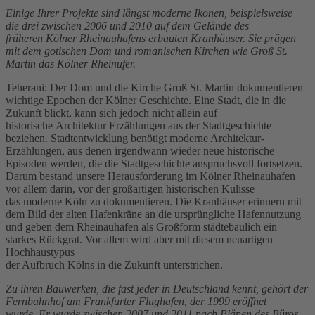
Einige Ihrer Projekte sind längst moderne Ikonen, beispielsweise
die drei zwischen 2006 und 2010 auf dem Gelände des
früheren Kölner Rheinauhafens erbauten Kranhäuser. Sie prägen
mit dem gotischen Dom und romanischen Kirchen wie Groß St.
Martin das Kölner Rheinufer.
Teherani: Der Dom und die Kirche Groß St. Martin dokumentieren
wichtige Epochen der Kölner Geschichte. Eine Stadt, die in die
Zukunft blickt, kann sich jedoch nicht allein auf
historische Architektur Erzählungen aus der Stadtgeschichte
beziehen. Stadtentwicklung benötigt moderne Architektur-
Erzählungen, aus denen irgendwann wieder neue historische
Episoden werden, die die Stadtgeschichte anspruchsvoll fortsetzen.
Darum bestand unsere Herausforderung im Kölner Rheinauhafen
vor allem darin, vor der großartigen historischen Kulisse
das moderne Köln zu dokumentieren. Die Kranhäuser erinnern mit
dem Bild der alten Hafenkräne an die ursprüngliche Hafennutzung
und geben dem Rheinauhafen als Großform städtebaulich ein
starkes Rückgrat. Vor allem wird aber mit diesem neuartigen
Hochhaustypus
der Aufbruch Kölns in die Zukunft unterstrichen.
Zu ihren Bauwerken, die fast jeder in Deutschland kennt, gehört der
Fernbahnhof am Frankfurter Flughafen, der 1999 eröffnet
wurde. Er wurde zwischen 2007 und 2011 nach Plänen des Büros