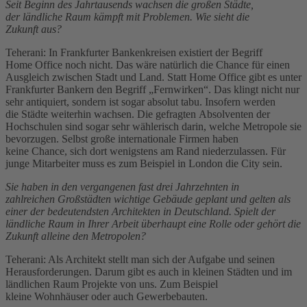
Seit Beginn des Jahrtausends wachsen die großen Städte,
der ländliche Raum kämpft mit Problemen. Wie sieht die
Zukunft aus?
Teherani: In Frankfurter Bankenkreisen existiert der Begriff
Home Office noch nicht. Das wäre natürlich die Chance für einen
Ausgleich zwischen Stadt und Land. Statt Home Office gibt es unter
Frankfurter Bankern den Begriff „Fernwirken“. Das klingt nicht nur
sehr antiquiert, sondern ist sogar absolut tabu. Insofern werden
die Städte weiterhin wachsen. Die gefragten Absolventen der
Hochschulen sind sogar sehr wählerisch darin, welche Metropole sie
bevorzugen. Selbst große internationale Firmen haben
keine Chance, sich dort wenigstens am Rand niederzulassen. Für
junge Mitarbeiter muss es zum Beispiel in London die City sein.
Sie haben in den vergangenen fast drei Jahrzehnten in
zahlreichen Großstädten wichtige Gebäude geplant und gelten als
einer der bedeutendsten Architekten in Deutschland. Spielt der
ländliche Raum in Ihrer Arbeit überhaupt eine Rolle oder gehört die
Zukunft alleine den Metropolen?
Teherani: Als Architekt stellt man sich der Aufgabe und seinen
Herausforderungen. Darum gibt es auch in kleinen Städten und im
ländlichen Raum Projekte von uns. Zum Beispiel
kleine Wohnhäuser oder auch Gewerbebauten.