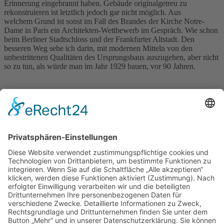
Erinnerung eingebrannt haben. Gebäude originalgetreu zu
rekonstruieren ist letztlich jedoch gar nicht möglich. Aus
welchem Grund ist sonst im Fall des Brandes der Kirche Notre-
Dame in Paris ein Architekten-Wettbewerb im Gespräch. Wie schon
beim Berliner Stadtschloss und der Frankfurter Altstadt. Den
besseren Weg sehe ich darin, mit modernen Mitteln von den
unbestrittenen Qualitäten des Ursprungsbaus auszugehen, aber nicht
so zu tun, als würde man im Jahr 1929 bauen, vor 90 Jahren.
Quelle: Acher-und Bühler Bote (31.05.2019)
Navigation
RESIDENTIAL ARCHITECTURE
CORPORATE ARCHITECTURE
PUBLIC + SOCIAL ARCHITECTURE
TICKETVERKAUF
STÄDTEBAU
INTERIOR DESIGN
BAUEN IM BESTAND
LANDSCAPE ARCHITECTURE
ÖKOLOGISCHES BAUEN
BAUEN DER ZUKUNFT!