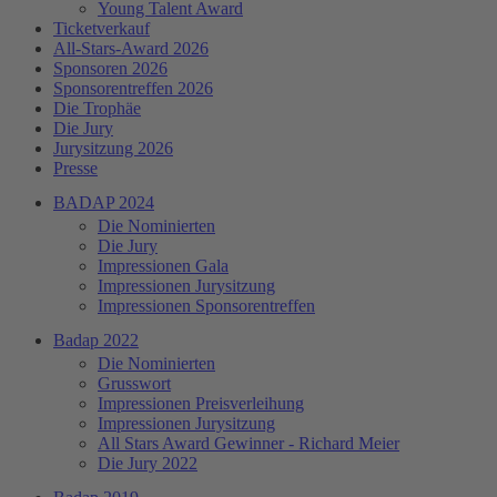
Young Talent Award
Ticketverkauf
All-Stars-Award 2026
Sponsoren 2026
Sponsorentreffen 2026
Die Trophäe
Die Jury
Jurysitzung 2026
Presse
BADAP 2024
Die Nominierten
Die Jury
Impressionen Gala
Impressionen Jurysitzung
Impressionen Sponsorentreffen
Badap 2022
Die Nominierten
Grusswort
Impressionen Preisverleihung
Impressionen Jurysitzung
All Stars Award Gewinner - Richard Meier
Die Jury 2022