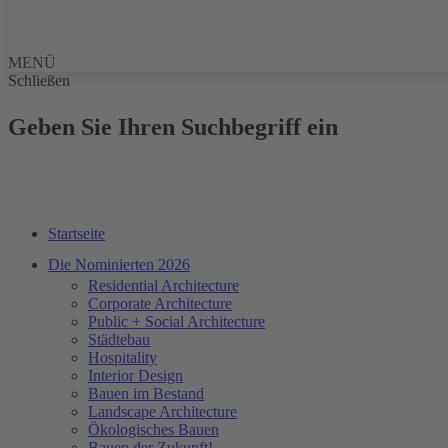
MENÜ
Schließen
Geben Sie Ihren Suchbegriff ein
Startseite
Die Nominierten 2026
Residential Architecture
Corporate Architecture
Public + Social Architecture
Städtebau
Hospitality
Interior Design
Bauen im Bestand
Landscape Architecture
Ökologisches Bauen
Bauen der Zukunft!