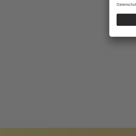
BADISCHER
ARC