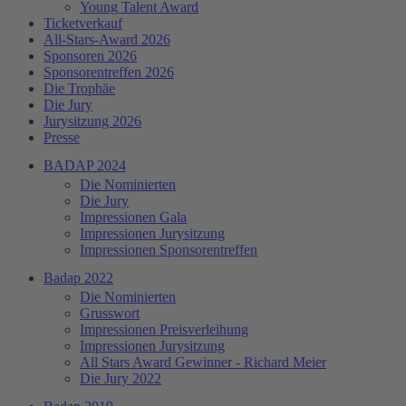
Young Talent Award
Ticketverkauf
All-Stars-Award 2026
Sponsoren 2026
Sponsorentreffen 2026
Die Trophäe
Die Jury
Jurysitzung 2026
Presse
BADAP 2024
Die Nominierten
Die Jury
Impressionen Gala
Impressionen Jurysitzung
Impressionen Sponsorentreffen
Badap 2022
Die Nominierten
Grusswort
Impressionen Preisverleihung
Impressionen Jurysitzung
All Stars Award Gewinner - Richard Meier
Die Jury 2022