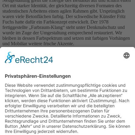
Neugestaltung greift die Energie des Bestands auf und schafft einen
Ort mit starker Identität, der gleichzeitig diversen Formaten des
studentischen Arbeitens einen agilen Rahmen gibt. Ursprünglich
waren viele Betonflächen farbig. Der schwedische Künstler Fritz
Fuchs hatte dafür ein Farbkonzept entwickelt. Der 1978
fertiggestellte „Farbraum-Klang“ steht unter Denkmalschutz und
wurde im Zuge der Umgestaltung entsprechend restauriert. Wir
bleiben in dessen Farbspektrum und setzen mit farbigen Vorhängen
und Mobiliar weitere frische Akzente.
Auf Facebook teilen
Zurück
Navigation
RESIDENTIAL ARCHITECTURE
CORPORATE ARCHITECTURE
PUBLIC + SOCIAL ARCHITECTURE
TICKETVERKAUF
STÄDTEBAU
INTERIOR DESIGN
BAUEN IM BESTAND
LANDSCAPE ARCHITECTURE
ÖKOLOGISCHES BAUEN
BAUEN DER ZUKUNFT!
YOUNG TALENT AWARD