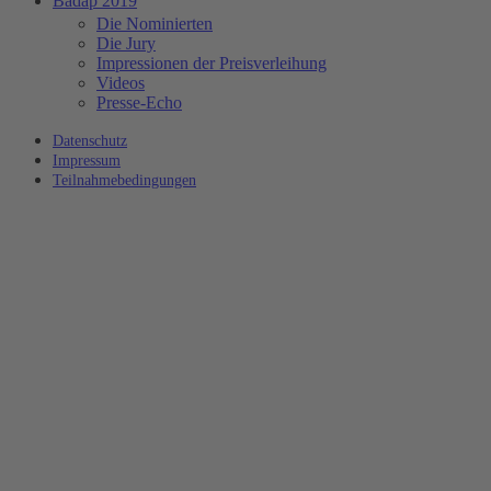
Badap 2019
Die Nominierten
Die Jury
Impressionen der Preisverleihung
Videos
Presse-Echo
Datenschutz
Impressum
Teilnahmebedingungen