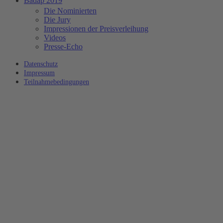
Badap 2019
Die Nominierten
Die Jury
Impressionen der Preisverleihung
Videos
Presse-Echo
Datenschutz
Impressum
Teilnahmebedingungen