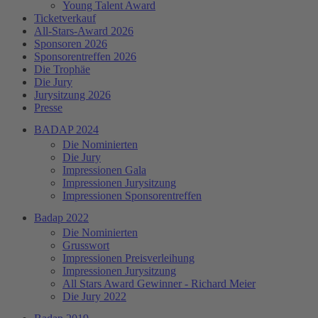
Young Talent Award
Ticketverkauf
All-Stars-Award 2026
Sponsoren 2026
Sponsorentreffen 2026
Die Trophäe
Die Jury
Jurysitzung 2026
Presse
BADAP 2024
Die Nominierten
Die Jury
Impressionen Gala
Impressionen Jurysitzung
Impressionen Sponsorentreffen
Badap 2022
Die Nominierten
Grusswort
Impressionen Preisverleihung
Impressionen Jurysitzung
All Stars Award Gewinner - Richard Meier
Die Jury 2022