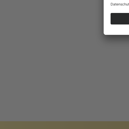
BADISCHER
ARC