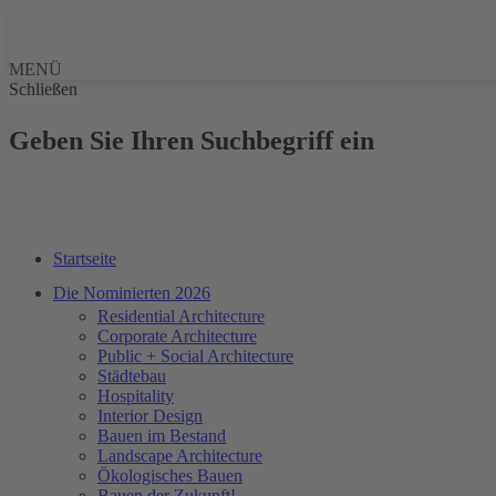
MENÜ
Schließen
Geben Sie Ihren Suchbegriff ein
Startseite
Die Nominierten 2026
Residential Architecture
Corporate Architecture
Public + Social Architecture
Städtebau
Hospitality
Interior Design
Bauen im Bestand
Landscape Architecture
Ökologisches Bauen
Bauen der Zukunft!