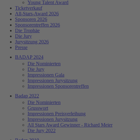
Young Talent Award
Ticketverkauf
All-Stars-Award 2026
Sponsoren 2026
Sponsorentreffen 2026
Die Trophäe
Die Jury
Jurysitzung 2026
Presse
BADAP 2024
Die Nominierten
Die Jury
Impressionen Gala
Impressionen Jurysitzung
Impressionen Sponsorentreffen
Badap 2022
Die Nominierten
Grusswort
Impressionen Preisverleihung
Impressionen Jurysitzung
All Stars Award Gewinner - Richard Meier
Die Jury 2022