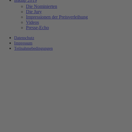
Badap 2019
Die Nominierten
Die Jury
Impressionen der Preisverleihung
Videos
Presse-Echo
Datenschutz
Impressum
Teilnahmebedingungen