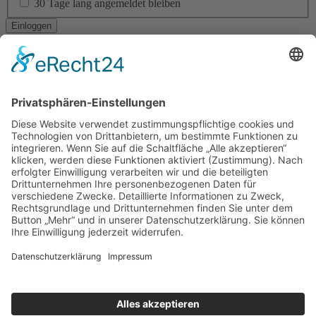
30 Tage lang angemeldet bleiben
Ich habe mein Passwort vergessen
Navigation
RESIDENTIAL ARCHITECTURE
CORPORATE ARCHITECTURE
PUBLIC + SOCIAL ARCHITECTURE
TICKETVERKAUF
STÄDTEBAU
INTERIOR DESIGN
BAUEN IM BESTAND
LANDSCAPE ARCHITECTURE
ÖKOLOGISCHES BAUEN
BAUEN DER ZUKUNFT!
YOUNG TALENT AWARD
Am Altenheimer Yachthafen 1, 77743 Neuried
0 78 54 / 9 83 70 - 0