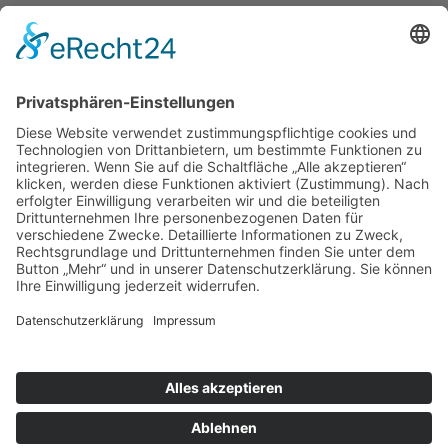
Zurück
Navigation
RESIDENTIAL ARCHITECTURE
CORPORATE ARCHITECTURE
PUBLIC + SOCIAL ARCHITECTURE
TICKETVERKAUF
STÄDTEBAU
INTERIOR DESIGN
BAUEN IM BESTAND
LANDSCAPE ARCHITECTURE
ÖKOLOGISCHES BAUEN
BAUEN DER ZUKUNFT!
YOUNG TALENT AWARD
Am Altenheimer Yachthafen 1, 77743 Neuried
0 78 54 / 9 83 70 - 0
info@badap.de
Rechtliches