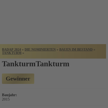
BADISCHER
ARCHITEKTUR
PREIS
BADAP 2024
»
DIE NOMINIERTEN
»
BAUEN IM BESTAND
»
TANKTURM
»
Tankturm
Tankturm
Gewinner
Baujahr:
2015