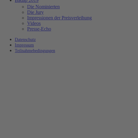
Badap 2019
Die Nominierten
Die Jury
Impressionen der Preisverleihung
Videos
Presse-Echo
Datenschutz
Impressum
Teilnahmebedingungen