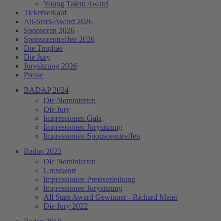
Young Talent Award
Ticketverkauf
All-Stars-Award 2026
Sponsoren 2026
Sponsorentreffen 2026
Die Trophäe
Die Jury
Jurysitzung 2026
Presse
BADAP 2024
Die Nominierten
Die Jury
Impressionen Gala
Impressionen Jurysitzung
Impressionen Sponsorentreffen
Badap 2022
Die Nominierten
Grusswort
Impressionen Preisverleihung
Impressionen Jurysitzung
All Stars Award Gewinner - Richard Meier
Die Jury 2022